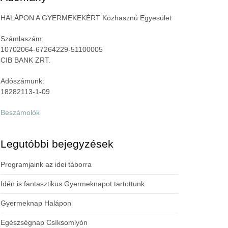
HALÁPON A GYERMEKEKÉRT Közhasznú Egyesület
Számlaszám:
10702064-67264229-51100005
CIB BANK ZRT.
Adószámunk:
18282113-1-09
Beszámolók
Legutóbbi bejegyzések
Programjaink az idei táborra
Idén is fantasztikus Gyermeknapot tartottunk
Gyermeknap Halápon
Egészségnap Csíksomlyón