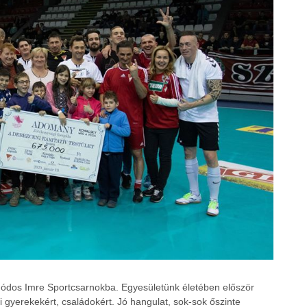
ódos Imre Sportcsarnokba. Egyesületünk életében először
pi gyerekekért, családokért. Jó hangulat, sok-sok őszinte