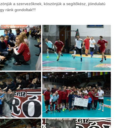
zönjük a szervezőknek, köszönjük a segítőkész, jóindulatú
gy ránk gondoltak!!!