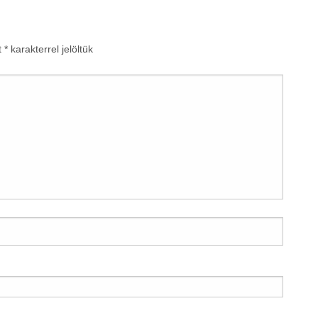
t
*
karakterrel jelöltük