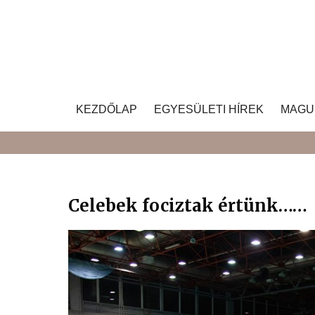
Skip
to
content
KEZDŐLAP
EGYESÜLETI HÍREK
MAGU
Celebek fociztak értünk……