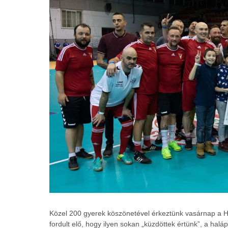
Közel 200 gyerek köszönetével érkeztünk vasárnap a H
fordult elő, hogy ilyen sokan „küzdöttek értünk”, a halá