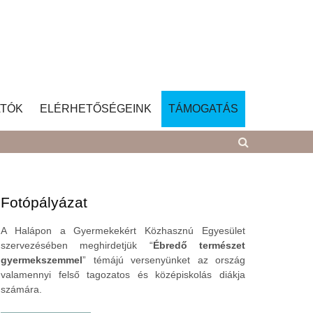
TÓK
ELÉRHETŐSÉGEINK
TÁMOGATÁS
Fotópályázat
A Halápon a Gyermekekért Közhasznú Egyesület
szervezésében meghirdetjük “
Ébredő természet
gyermekszemmel
” témájú versenyünket az ország
valamennyi felső tagozatos és középiskolás diákja
számára.