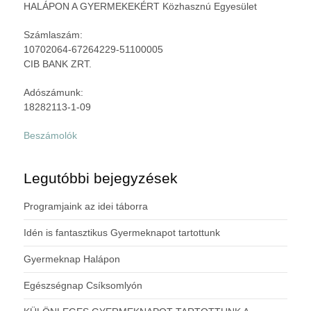
HALÁPON A GYERMEKEKÉRT Közhasznú Egyesület
Számlaszám:
10702064-67264229-51100005
CIB BANK ZRT.
Adószámunk:
18282113-1-09
Beszámolók
Legutóbbi bejegyzések
Programjaink az idei táborra
Idén is fantasztikus Gyermeknapot tartottunk
Gyermeknap Halápon
Egészségnap Csíksomlyón