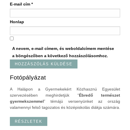
E-mail cím
*
Honlap
A nevem, e-mail címem, és weboldalcímem mentése
a böngészőben a következő hozzászólásomhoz.
Fotópályázat
A Halápon a Gyermekekért Közhasznú Egyesület
szervezésében meghirdetjük “
Ébredő természet
gyermekszemmel
” témájú versenyünket az ország
valamennyi felső tagozatos és középiskolás diákja számára.
RÉSZLETEK