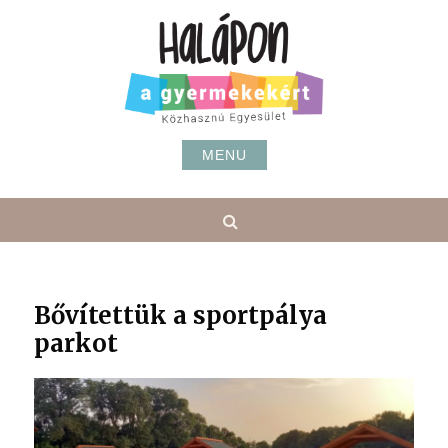
Skip
to
content
MENU
Search
Bővítettük a sportpálya
parkot