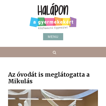
Skip
to
content
MENU
Search
Az óvodát is meglátogatta a
Mikulás