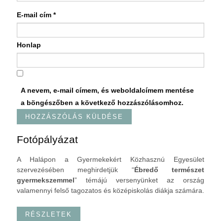
E-mail cím
*
Honlap
A nevem, e-mail címem, és weboldalcímem mentése
a böngészőben a következő hozzászólásomhoz.
Fotópályázat
A Halápon a Gyermekekért Közhasznú Egyesület
szervezésében meghirdetjük “
Ébredő természet
gyermekszemmel
” témájú versenyünket az ország
valamennyi felső tagozatos és középiskolás diákja számára.
RÉSZLETEK