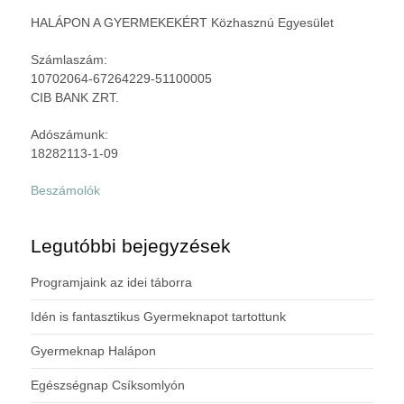
HALÁPON A GYERMEKEKÉRT Közhasznú Egyesület
Számlaszám:
10702064-67264229-51100005
CIB BANK ZRT.
Adószámunk:
18282113-1-09
Beszámolók
Legutóbbi bejegyzések
Programjaink az idei táborra
Idén is fantasztikus Gyermeknapot tartottunk
Gyermeknap Halápon
Egészségnap Csíksomlyón