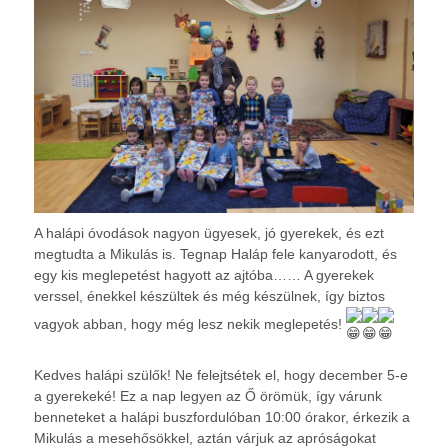
A halápi óvodások nagyon ügyesek, jó gyerekek, és ezt
megtudta a Mikulás is. Tegnap Haláp fele kanyarodott, és
egy kis meglepetést hagyott az ajtóba…… A gyerekek
verssel, énekkel készültek és még készülnek, így biztos
vagyok abban, hogy még lesz nekik meglepetés!
Kedves halápi szülők! Ne felejtsétek el, hogy december 5-e
a gyerekeké! Ez a nap legyen az Ő örömük, így várunk
benneteket a halápi buszfordulóban 10:00 órakor, érkezik a
Mikulás a mesehősökkel, aztán várjuk az apróságokat