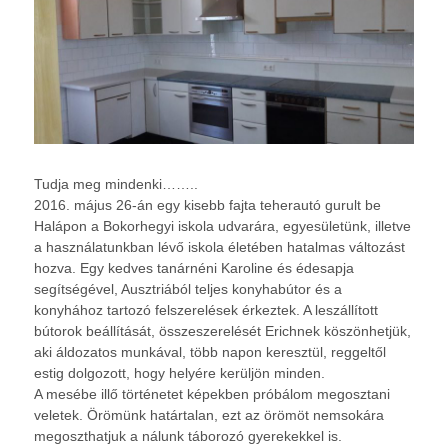
Tudja meg mindenki……..
2016. május 26-án egy kisebb fajta teherautó gurult be
Halápon a Bokorhegyi iskola udvarára, egyesületünk, illetve
a használatunkban lévő iskola életében hatalmas változást
hozva. Egy kedves tanárnéni Karoline és édesapja
segítségével, Ausztriából teljes konyhabútor és a
konyhához tartozó felszerelések érkeztek. A leszállított
bútorok beállítását, összeszerelését Erichnek köszönhetjük,
aki áldozatos munkával, több napon keresztül, reggeltől
estig dolgozott, hogy helyére kerüljön minden.
A mesébe illő történetet képekben próbálom megosztani
veletek. Örömünk határtalan, ezt az örömöt nemsokára
megoszthatjuk a nálunk táborozó gyerekekkel is.