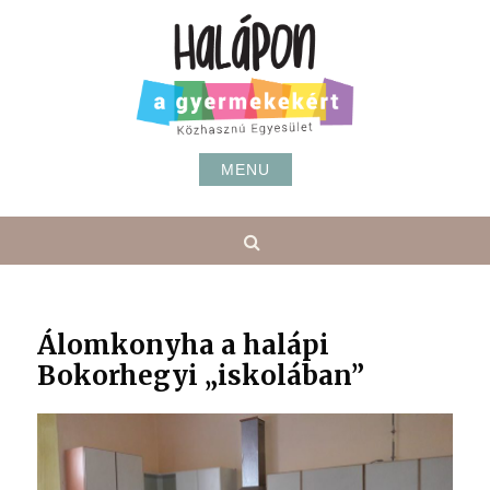
Skip
to
content
MENU
Search
Álomkonyha a halápi
Bokorhegyi „iskolában”