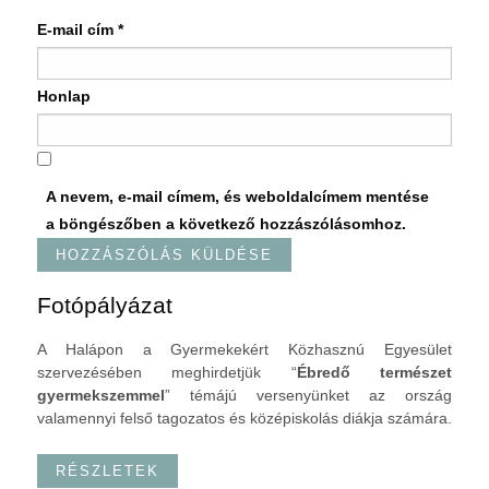
E-mail cím
*
Honlap
A nevem, e-mail címem, és weboldalcímem mentése
a böngészőben a következő hozzászólásomhoz.
Fotópályázat
A Halápon a Gyermekekért Közhasznú Egyesület
szervezésében meghirdetjük “
Ébredő természet
gyermekszemmel
” témájú versenyünket az ország
valamennyi felső tagozatos és középiskolás diákja számára.
RÉSZLETEK