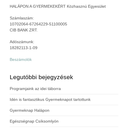
HALÁPON A GYERMEKEKÉRT Közhasznú Egyesület
Számlaszám:
10702064-67264229-51100005
CIB BANK ZRT.
Adószámunk:
18282113-1-09
Beszámolók
Legutóbbi bejegyzések
Programjaink az idei táborra
Idén is fantasztikus Gyermeknapot tartottunk
Gyermeknap Halápon
Egészségnap Csíksomlyón