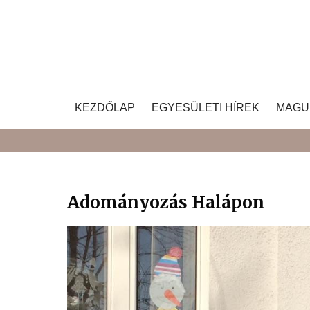
Skip
to
content
KEZDŐLAP
EGYESÜLETI HÍREK
MAGU
Adományozás Halápon