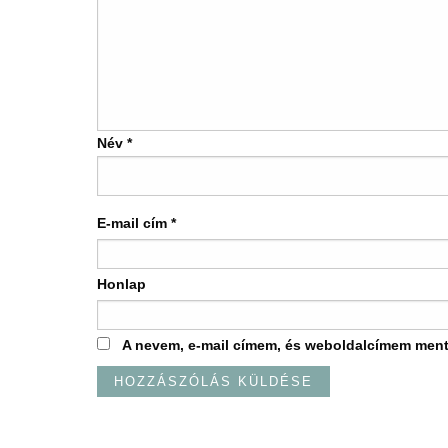
Név
*
E-mail cím
*
Honlap
A nevem, e-mail címem, és weboldalcímem men