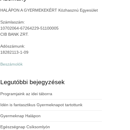
HALÁPON A GYERMEKEKÉRT Közhasznú Egyesület
Számlaszám:
10702064-67264229-51100005
CIB BANK ZRT.
Adószámunk:
18282113-1-09
Beszámolók
Legutóbbi bejegyzések
Programjaink az idei táborra
Idén is fantasztikus Gyermeknapot tartottunk
Gyermeknap Halápon
Egészségnap Csíksomlyón