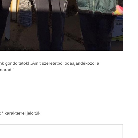
k gondoltatok! „Amit szeretetből odaajándékozol a
marad.”
t
*
karakterrel jelöltük