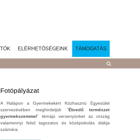
TÓK
ELÉRHETŐSÉGEINK
TÁMOGATÁS
Fotópályázat
A Halápon a Gyermekekért Közhasznú Egyesület
szervezésében meghirdetjük “
Ébredő természet
gyermekszemmel
” témájú versenyünket az ország
valamennyi felső tagozatos és középiskolás diákja
számára.