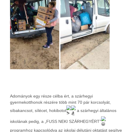
Adományok egy része célba ért, a szárhegyi
gyermekotthonok részére több mint 70 pár korcsolyát,
síbakancsot, sílécet, hokibotot
a szárhegyi általános
iskolának pedig, a „FUSS NEKI SZÁRHEGYÉRT”
programhoz kapcsolódva az iskolai délutáni oktatást segítve