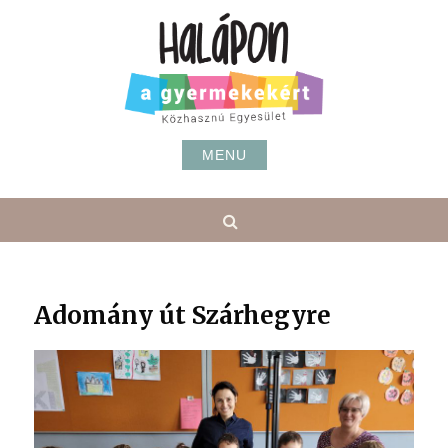
Skip
to
content
MENU
Search
Adomány út Szárhegyre