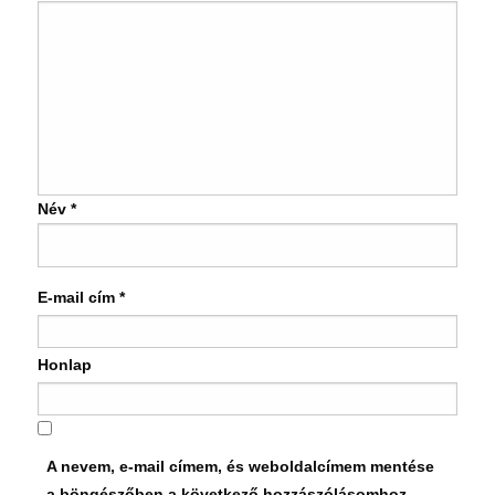
Név
*
E-mail cím
*
Honlap
A nevem, e-mail címem, és weboldalcímem mentése
a böngészőben a következő hozzászólásomhoz.