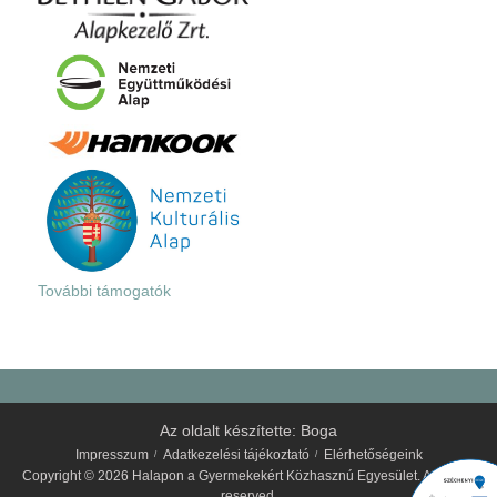
További támogatók
Az oldalt készítette:
Boga
Impresszum
Adatkezelési tájékoztató
Elérhetőségeink
Copyright © 2026 Halapon a Gyermekekért Közhasznú Egyesület. All rights
reserved.