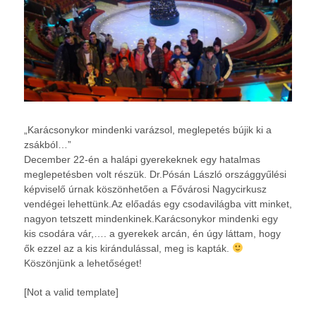
„Karácsonykor mindenki varázsol, meglepetés bújik ki a
zsákból…”
December 22-én a halápi gyerekeknek egy hatalmas
meglepetésben volt részük. Dr.Pósán László országgyűlési
képviselő úrnak köszönhetően a Fővárosi Nagycirkusz
vendégei lehettünk.Az előadás egy csodavilágba vitt minket,
nagyon tetszett mindenkinek.Karácsonykor mindenki egy
kis csodára vár,…. a gyerekek arcán, én úgy láttam, hogy
ők ezzel az a kis kirándulással, meg is kapták.
Köszönjünk a lehetőséget!
[Not a valid template]