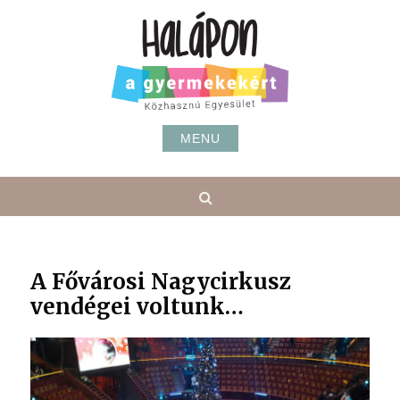
Skip
to
content
MENU
Search
A Fővárosi Nagycirkusz
vendégei voltunk…