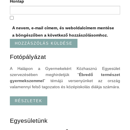
Honlap
A nevem, e-mail címem, és weboldalcímem mentése
a böngészőben a következő hozzászólásomhoz.
Fotópályázat
A Halápon a Gyermekekért Közhasznú Egyesület
szervezésében meghirdetjük “
Ébredő természet
gyermekszemmel
” témájú versenyünket az ország
valamennyi felső tagozatos és középiskolás diákja számára.
RÉSZLETEK
Egyesületünk