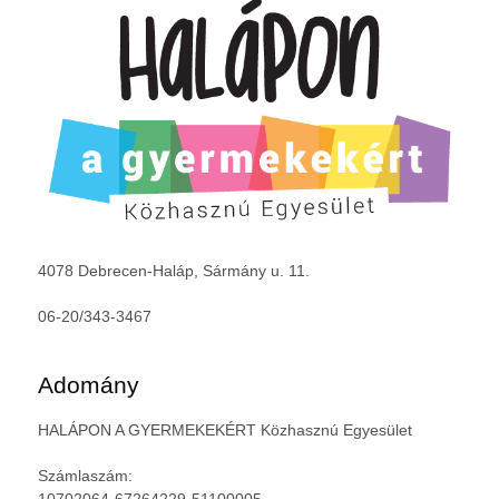
4078 Debrecen-Haláp, Sármány u. 11.
06-20/343-3467
Adomány
HALÁPON A GYERMEKEKÉRT Közhasznú Egyesület
Számlaszám:
10702064-67264229-51100005