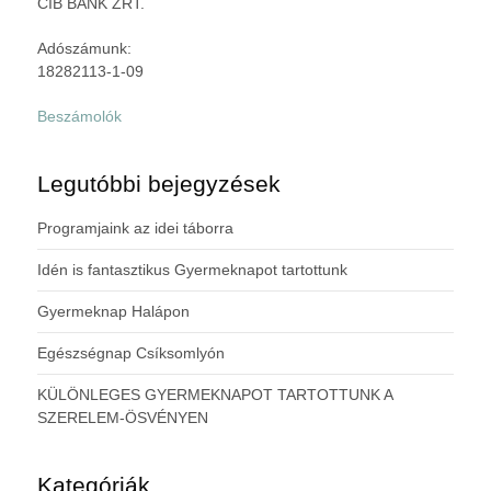
CIB BANK ZRT.
Adószámunk:
18282113-1-09
Beszámolók
Legutóbbi bejegyzések
Programjaink az idei táborra
Idén is fantasztikus Gyermeknapot tartottunk
Gyermeknap Halápon
Egészségnap Csíksomlyón
KÜLÖNLEGES GYERMEKNAPOT TARTOTTUNK A
SZERELEM-ÖSVÉNYEN
Kategóriák