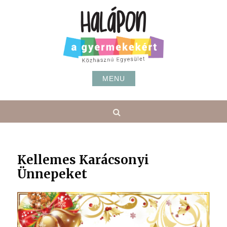
Skip
to
content
MENU
Search
Kellemes Karácsonyi
Ünnepeket