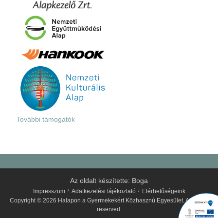
További támogatók
Az oldalt készítette:
Boga
Impresszum
Adatkezelési tájékoztató
Elérhetőségeink
Copyright © 2026 Halapon a Gyermekekért Közhasznú Egyesület. All rights
reserved.